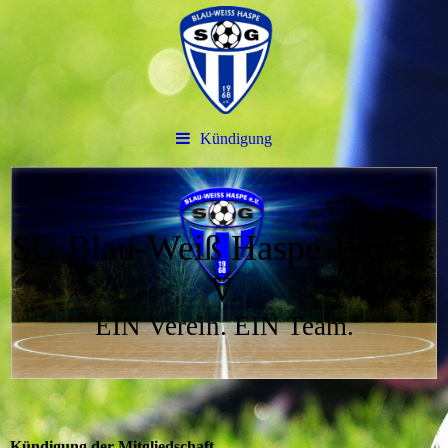
Kündigung
SG Blau-Weiß Haspe 1968 e.
V.
EIN Verein. EIN Team.
Kündigung der Mitgliedschaft