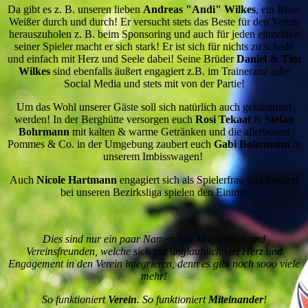
Da gibt es z. B. unseren lieben
Andreas "Andi" Wilkes
, ein Blau-
Weißer durch und durch! Er versucht stets das Beste für den Verein
herauszuholen z. B. beim Sponsoring und auch für jeden einzelnen
seiner Spieler macht er sich stark! Er ist sich für nichts zu schade
und einfach mit Herz und Seele dabei! Seine Brüder
Daniel & Tim
Wilkes
sind ebenfalls äußert engagiert z.B. im Traineramt oder
Social Media und stets mit von der Partie!
Um das Wohl unserer Gäste soll sich natürlich auch gekümmert
werden! In der Berghütte versorgen euch
Rosi Tekaat
&
Stefan
Bohrmann
mit kalten & warme Getränken und die allerbesten
Pommes & Co. in der Umgebung zaubert euch
Gabi Bohrmann
in
unserem Imbisswagen!
Auch
Nicole Hartmann
engagiert sich als Spielerfrau und kassiert
bei unseren Bezirksliga spielen den Eintritt.
Dies sind nur ein paar Namen von Mitgliedern und
Vereinsfreunden, welche sich mit unglaublich viel Herz und
Engagement in den Verein integrieren, denn es gibt noch sooo viele
mehr!
So funktioniert
Verein
. So funktioniert
Miteinander
!