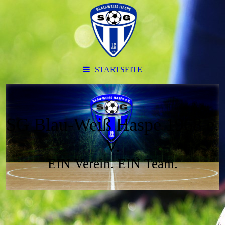
STARTSEITE
SG Blau-Weiß Haspe 1968 e.
V.
EIN Verein. EIN Team.