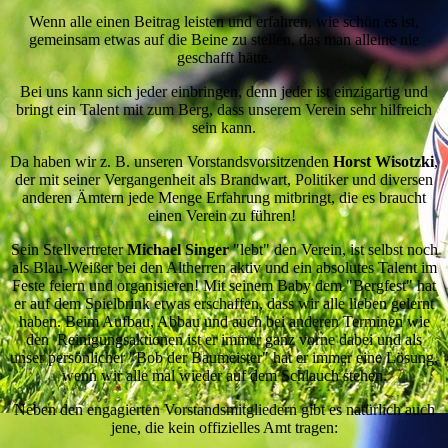
Wenn alle einen Beitrag leisten und erfahren, wie schön es ist,
gemeinsam etwas auf die Beine zu stellen, das man alleine nie
geschafft hätte.
Bei uns kann sich jeder einbringen, denn jeder ist einzigartig und
bringt ein Talent mit zum Berg, dass unserem Verein sehr hilfreich
sein kann.
Da haben wir z. B. unseren Vorstandsvorsitzenden
Horst Wisotzki
,
der mit seiner Vergangenheit als Brandwart, Politiker und diversen
anderen Ämtern jede Menge Erfahrung mitbringt, die es braucht
einen Verein zu führen!
Sein Stellvertreter
Michael Singer
"lebt" den Verein, ist selbst noch
als Blau-Weißer bei den Altherren aktiv und ein absolutes Talent im
Feste feiern und organisieren! Mit seinem Baby dem "Bergfest" hat
er auf dem Spielbrink etwas erschaffen, dass wir alle lieben gelernt
haben. Beim Aufbau, Abbau und auch bei anderen Terminen wie
den Reinigungsaktionen ist er immer ganz vorne dabei und als
unser persönlicher "Bob der Baumeister" hat er immer eine Lösung,
wenn wir alle mal wieder auf dem Schlauch stehen.
Neben den engagierten Vorstandsmitgliedern gibt es natürlich auch
jene, die kein offizielles Amt tragen: